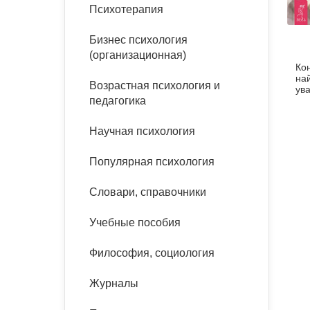
букинист
Психотерапия
Расстройства пищевого
Песочная терапия
Психология труда и
поведения
Психология развития
эргономика
Бизнес психология
Психодрама
(организационная)
Ко
Тревожные расстройства,
Социальная и
Психофизиология
на
панические атаки
организационная психология
Возрастная психология и
Сказкотерапия
ув
педагогика
По
Социальная психология
Учебная литература
Другие направления
Научная психология
психотерапии
Классический и юнгианский
психоанализ
Популярная психология
Классический, эриксоновский
гипноз и НЛП
Словари, справочники
НЛП
Учебные пособия
Философия, социология
Журналы