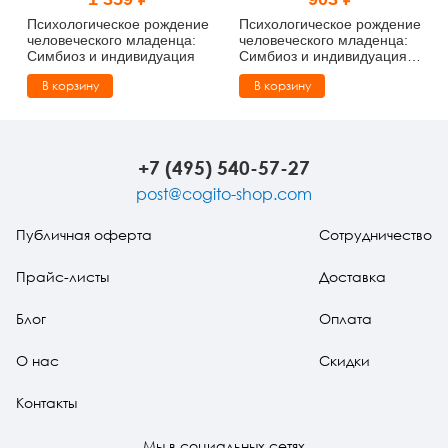
Тревожные расстройства, панические атаки
Психодрама
Психология труда и эргономика
Социальная и организационная психология
Психологическое рождение
Психологическое рождение
человеческого младенца:
человеческого младенца:
Симбиоз и индивидуация
Симбиоз и индивидуация
Сказкотерапия
Психофизиология
Учебная литература
(pdf)
В корзину
В корзину
Другие направления психотерапии
Социальная психология
Классический и юнгианский психоанализ
Классический, эриксоновский гипноз и НЛП
+7 (495) 540-57-27
post@cogito-shop.com
НЛП
Публичная оферта
Сотрудничество
Прайс-листы
Доставка
Блог
Оплата
О нас
Скидки
Контакты
Мы в социальных сетях