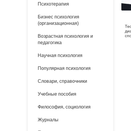
букинист
Психотерапия
Расстройства пищевого
Песочная терапия
Психология труда и
поведения
Психология развития
эргономика
Бизнес психология
Психодрама
(организационная)
Те
Тревожные расстройства,
Социальная и
Психофизиология
ди
панические атаки
организационная психология
сп
Возрастная психология и
Сказкотерапия
педагогика
Социальная психология
Учебная литература
Другие направления
Научная психология
психотерапии
Классический и юнгианский
психоанализ
Популярная психология
Классический, эриксоновский
гипноз и НЛП
Словари, справочники
НЛП
Учебные пособия
Философия, социология
Журналы