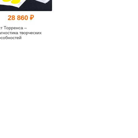
28 860 ₽
ст Торренса –
агностика творческих
особностей