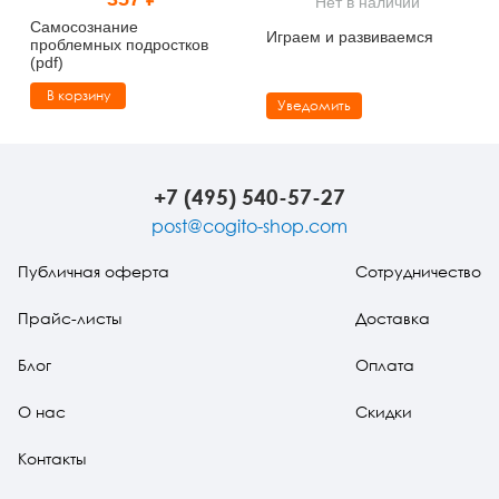
Нет в наличии
Тревожные расстройства, панические атаки
Психодрама
Психология труда и эргономика
Социальная и организационная психология
Самосознание
Играем и развиваемся
проблемных подростков
(pdf)
Сказкотерапия
Психофизиология
Учебная литература
В корзину
Уведомить
Другие направления психотерапии
Социальная психология
Классический и юнгианский психоанализ
Классический, эриксоновский гипноз и НЛП
+7 (495) 540-57-27
НЛП
post@cogito-shop.com
Публичная оферта
Сотрудничество
Прайс-листы
Доставка
Блог
Оплата
О нас
Скидки
Контакты