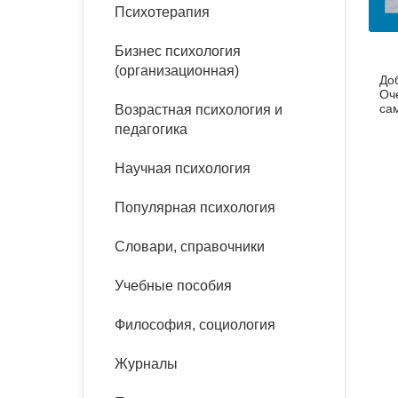
букинист
Психотерапия
Расстройства пищевого
Песочная терапия
Психология труда и
поведения
Психология развития
эргономика
Бизнес психология
Психодрама
(организационная)
До
Тревожные расстройства,
Социальная и
Психофизиология
Оч
панические атаки
организационная психология
са
Возрастная психология и
Сказкотерапия
педагогика
Социальная психология
Учебная литература
Другие направления
Научная психология
психотерапии
Классический и юнгианский
психоанализ
Популярная психология
Классический, эриксоновский
гипноз и НЛП
Словари, справочники
НЛП
Учебные пособия
Философия, социология
Журналы