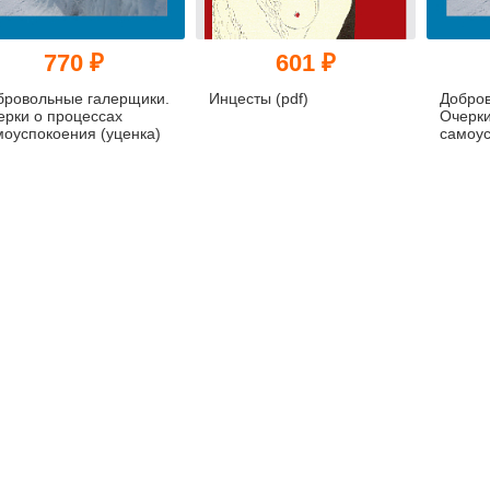
770 ₽
601 ₽
бровольные галерщики.
Инцесты (pdf)
Добров
ерки о процессах
Очерки
моуспокоения (уценка)
самоу