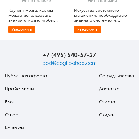
Нет в наличии
Нет в наличии
Тревожные расстройства, панические атаки
Психодрама
Психология труда и эргономика
Социальная и организационная психология
Коучинг мозга: как мы
Искусство системного
можем использовать
мышления: необходимые
Сказкотерапия
Психофизиология
Учебная литература
знания о мозге, чтобы
знания о системах и
помочь себе развиваться
творческом подходе к
Уведомить
Уведомить
NEW
решению проблем
Другие направления психотерапии
Социальная психология
Классический и юнгианский психоанализ
(карманный формат)
Классический, эриксоновский гипноз и НЛП
+7 (495) 540-57-27
НЛП
post@cogito-shop.com
Публичная оферта
Сотрудничество
Прайс-листы
Доставка
Блог
Оплата
О нас
Скидки
Контакты