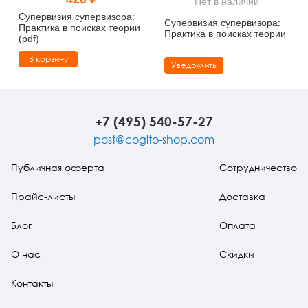
Нет в наличии
Тревожные расстройства, панические атаки
Психодрама
Психология труда и эргономика
Социальная и организационная психология
Супервизия супервизора:
Супервизия супервизора:
Практика в поисках теории
Практика в поисках теории
(pdf)
Сказкотерапия
Психофизиология
Учебная литература
В корзину
Уведомить
Другие направления психотерапии
Социальная психология
Классический и юнгианский психоанализ
Классический, эриксоновский гипноз и НЛП
+7 (495) 540-57-27
НЛП
post@cogito-shop.com
Публичная оферта
Сотрудничество
Прайс-листы
Доставка
Блог
Оплата
О нас
Скидки
Контакты