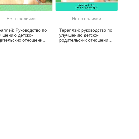
Нет в наличии
Нет в наличии
раплэй: Руководство по
Тераплэй: руководство по
учшению детско-
улучшению детско-
дительских отношений
родительских отношений
рез игру, основанную на
через игру, основанную на
ивязанности
привязанности