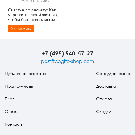
Нет в наличии
Тревожные расстройства, панические атаки
Психодрама
Психология труда и эргономика
Социальная и организационная психология
Счастье по расчету: Как
управлять своей жизнью,
Сказкотерапия
Психофизиология
Учебная литература
чтобы быть счастливым
каждый день
Уведомить
Другие направления психотерапии
Социальная психология
Классический и юнгианский психоанализ
Классический, эриксоновский гипноз и НЛП
+7 (495) 540-57-27
НЛП
post@cogito-shop.com
Публичная оферта
Сотрудничество
Прайс-листы
Доставка
Блог
Оплата
О нас
Скидки
Контакты