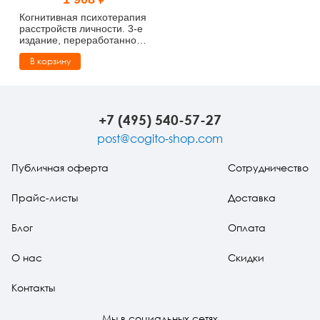
Тревожные расстройства, панические атаки
Психодрама
Психология труда и эргономика
Социальная и организационная психология
Когнитивная психотерапия
расстройств личности. 3-е
издание, переработанное
Сказкотерапия
Психофизиология
Учебная литература
и дополненное
В корзину
Другие направления психотерапии
Социальная психология
Классический и юнгианский психоанализ
Классический, эриксоновский гипноз и НЛП
+7 (495) 540-57-27
post@cogito-shop.com
НЛП
Публичная оферта
Сотрудничество
Прайс-листы
Доставка
Блог
Оплата
О нас
Скидки
Контакты
Мы в социальных сетях