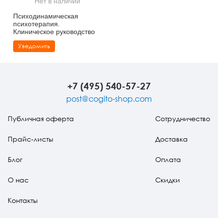
Нет в наличии
Тревожные расстройства, панические атаки
Психодрама
Психология труда и эргономика
Социальная и организационная психология
Психодинамическая
психотерапия.
Сказкотерапия
Психофизиология
Учебная литература
Клиническое руководство
Уведомить
Другие направления психотерапии
Социальная психология
Классический и юнгианский психоанализ
Классический, эриксоновский гипноз и НЛП
+7 (495) 540-57-27
НЛП
post@cogito-shop.com
Публичная оферта
Сотрудничество
Прайс-листы
Доставка
Блог
Оплата
О нас
Скидки
Контакты