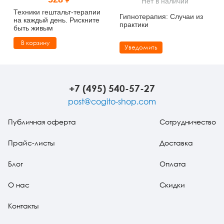
Нет в наличии
Тревожные расстройства, панические атаки
Психодрама
Психология труда и эргономика
Социальная и организационная психология
Техники гештальт-терапии
Гипнотерапия: Случаи из
на каждый день. Рискните
практики
быть живым
Сказкотерапия
Психофизиология
Учебная литература
В корзину
Уведомить
Другие направления психотерапии
Социальная психология
Классический и юнгианский психоанализ
Классический, эриксоновский гипноз и НЛП
+7 (495) 540-57-27
НЛП
post@cogito-shop.com
Публичная оферта
Сотрудничество
Прайс-листы
Доставка
Блог
Оплата
О нас
Скидки
Контакты