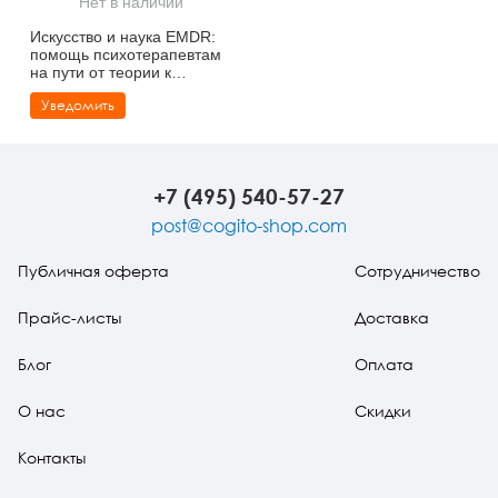
Нет в наличии
Тревожные расстройства, панические атаки
Психодрама
Психология труда и эргономика
Социальная и организационная психология
Искусство и наука EMDR:
помощь психотерапевтам
Сказкотерапия
Психофизиология
Учебная литература
на пути от теории к
практике
Уведомить
Другие направления психотерапии
Социальная психология
Классический и юнгианский психоанализ
Классический, эриксоновский гипноз и НЛП
+7 (495) 540-57-27
НЛП
post@cogito-shop.com
Публичная оферта
Сотрудничество
Прайс-листы
Доставка
Блог
Оплата
О нас
Скидки
Контакты