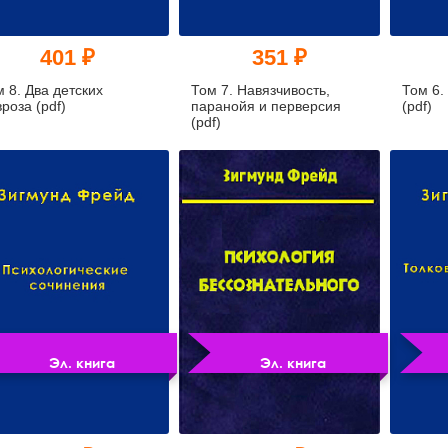
401 ₽
351 ₽
 8. Два детских
Том 7. Навязчивость,
Том 6.
роза (pdf)
паранойя и перверсия
(pdf)
(pdf)
Эл. книга
Эл. книга