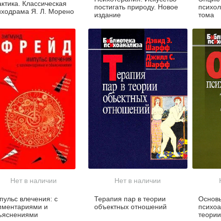
актика. Классическая
постигать природу. Новое
психол
иходрама Я. Л. Морено
издание
тома
Нет в наличии
Нет в наличии
пульс влечения: с
Терапия пар в теории
Основ
мментариями и
объектных отношений
психоа
ъяснениями
теории