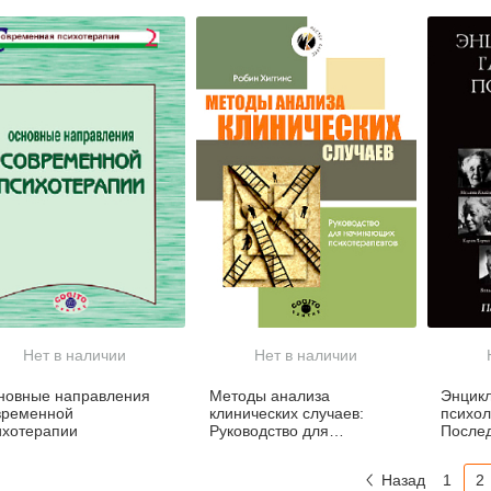
Нет в наличии
Нет в наличии
новные направления
Методы анализа
Энцикл
временной
клинических случаев:
психоло
ихотерапии
Руководство для
После
начинающих
психотерапевтов
Назад
1
2