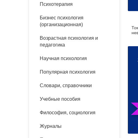
букинист
Психотерапия
Расстройства пищевого
Песочная терапия
Психология труда и
поведения
Психология развития
эргономика
Бизнес психология
Психодрама
(организационная)
Том
Тревожные расстройства,
Социальная и
Психофизиология
нев
панические атаки
организационная психология
Возрастная психология и
Сказкотерапия
педагогика
Социальная психология
Учебная литература
Другие направления
Научная психология
психотерапии
Классический и юнгианский
психоанализ
Популярная психология
Классический, эриксоновский
гипноз и НЛП
Словари, справочники
НЛП
Учебные пособия
Философия, социология
Журналы