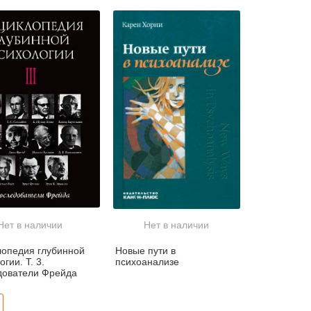
психология.
Аналитическая
психология. Карл Густав
Юнг и Альфред Адлер
Нет в наличии
Нет в наличии
опедия глубинной
Новые пути в
гии. Т. 3.
психоанализе
дователи Фрейда