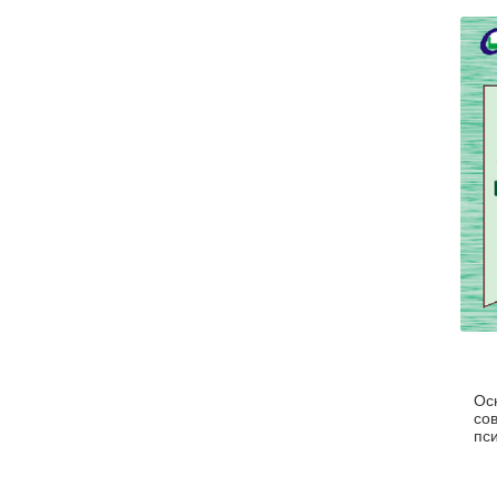
Ос
со
пс