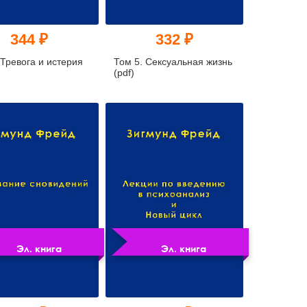
344 ₽
332 ₽
 Тревога и истерия
Том 5. Сексуальная жизнь
(pdf)
Эл. книга
Эл. книга