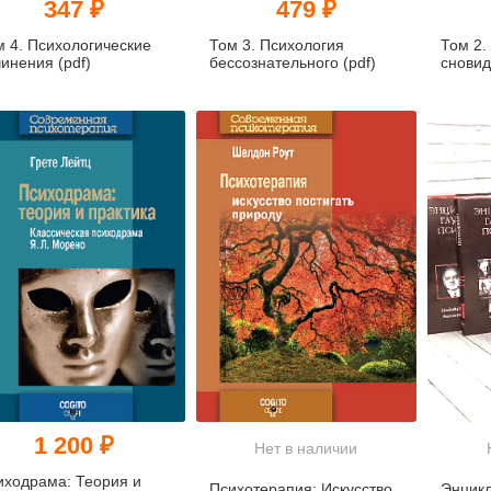
347 ₽
479 ₽
м 4. Психологические
Том 3. Психология
Том 2.
инения (pdf)
бессознательного (pdf)
сновид
1 200 ₽
Нет в наличии
иходрама: Теория и
Психотерапия: Искусство
Энцикл