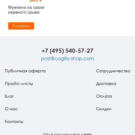
Тревожные расстройства, панические атаки
Психодрама
Психология труда и эргономика
Социальная и организационная психология
Мужчина на грани
нервного срыва
Сказкотерапия
Психофизиология
Учебная литература
В корзину
Другие направления психотерапии
Социальная психология
Классический и юнгианский психоанализ
Классический, эриксоновский гипноз и НЛП
+7 (495) 540-57-27
post@cogito-shop.com
НЛП
Публичная оферта
Сотрудничество
Прайс-листы
Доставка
Блог
Оплата
О нас
Скидки
Контакты
Мы в социальных сетях