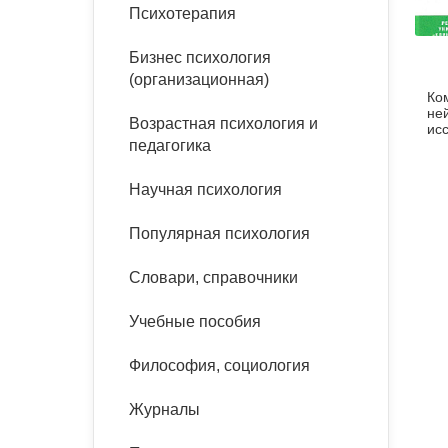
букинист
Психотерапия
Расстройства пищевого
Песочная терапия
Психология труда и
поведения
Психология развития
эргономика
Бизнес психология
Психодрама
(организационная)
Ко
Тревожные расстройства,
Социальная и
Психофизиология
не
панические атаки
организационная психология
Возрастная психология и
Сказкотерапия
ис
педагогика
по
Социальная психология
Учебная литература
Другие направления
Научная психология
психотерапии
Классический и юнгианский
психоанализ
Популярная психология
Классический, эриксоновский
гипноз и НЛП
Словари, справочники
НЛП
Учебные пособия
Философия, социология
Журналы