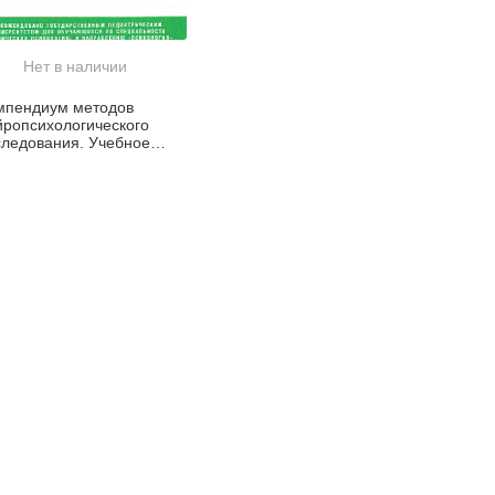
Нет в наличии
мпендиум методов
йропсихологического
следования. Учебное
собие для вузов