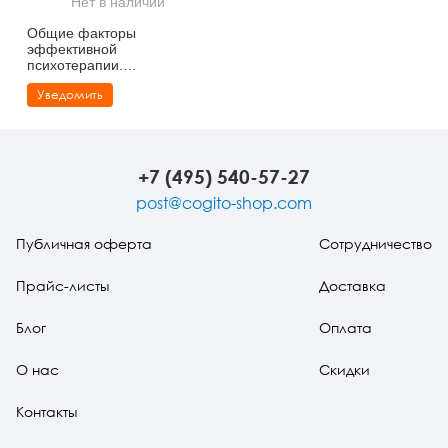
Нет в наличии
Тревожные расстройства, панические атаки
Психодрама
Психология труда и эргономика
Социальная и организационная психология
Общие факторы
эффективной
Сказкотерапия
Психофизиология
Учебная литература
психотерапии.
Комплексный подход к
Уведомить
лечению
Другие направления психотерапии
Социальная психология
Классический и юнгианский психоанализ
Классический, эриксоновский гипноз и НЛП
+7 (495) 540-57-27
НЛП
post@cogito-shop.com
Публичная оферта
Сотрудничество
Прайс-листы
Доставка
Блог
Оплата
О нас
Скидки
Контакты