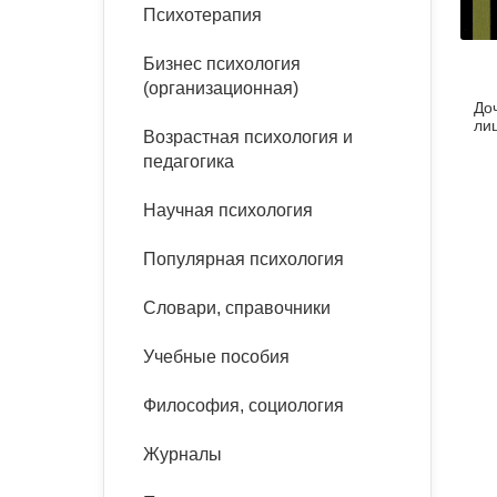
букинист
Психотерапия
Расстройства пищевого
Песочная терапия
Психология труда и
поведения
Психология развития
эргономика
Бизнес психология
Психодрама
(организационная)
До
Тревожные расстройства,
Социальная и
Психофизиология
ли
панические атаки
организационная психология
Возрастная психология и
Сказкотерапия
педагогика
Социальная психология
Учебная литература
Другие направления
Научная психология
психотерапии
Классический и юнгианский
психоанализ
Популярная психология
Классический, эриксоновский
гипноз и НЛП
Словари, справочники
НЛП
Учебные пособия
Философия, социология
Журналы