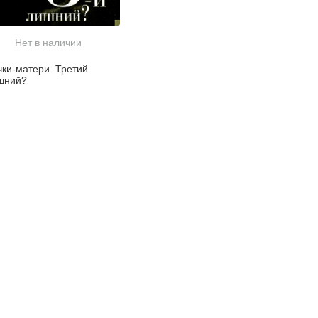
Нет в наличии
чки-матери. Третий
шний?