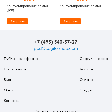
Тревожные расстройства, панические атаки
Психодрама
Психология труда и эргономика
Социальная и организационная психология
Консультирование семьи
Консультирование семьи
(pdf)
Сказкотерапия
Психофизиология
Учебная литература
В корзину
В корзину
Другие направления психотерапии
Социальная психология
Классический и юнгианский психоанализ
Классический, эриксоновский гипноз и НЛП
+7 (495) 540-57-27
post@cogito-shop.com
НЛП
Публичная оферта
Сотрудничество
Прайс-листы
Доставка
Блог
Оплата
О нас
Скидки
Контакты
Мы в социальных сетях