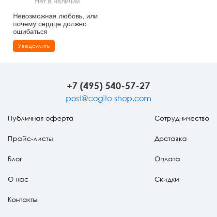
Нет в наличии
Тревожные расстройства, панические атаки
Психодрама
Психология труда и эргономика
Социальная и организационная психология
Невозможная любовь, или
почему сердце должно
Сказкотерапия
Психофизиология
Учебная литература
ошибаться
Уведомить
Другие направления психотерапии
Социальная психология
Классический и юнгианский психоанализ
Классический, эриксоновский гипноз и НЛП
+7 (495) 540-57-27
НЛП
post@cogito-shop.com
Публичная оферта
Сотрудничество
Прайс-листы
Доставка
Блог
Оплата
О нас
Скидки
Контакты