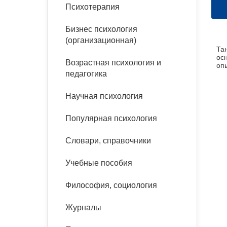
букинист
Психотерапия
Расстройства пищевого
Песочная терапия
Психология труда и
поведения
Психология развития
эргономика
Бизнес психология
Психодрама
(организационная)
Та
Тревожные расстройства,
Социальная и
Психофизиология
ос
панические атаки
организационная психология
Возрастная психология и
Сказкотерапия
оп
педагогика
Социальная психология
Учебная литература
Другие направления
Научная психология
психотерапии
Классический и юнгианский
психоанализ
Популярная психология
Классический, эриксоновский
гипноз и НЛП
Словари, справочники
НЛП
Учебные пособия
Философия, социология
Журналы