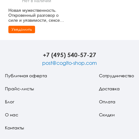
Нет в наличии
Тревожные расстройства, панические атаки
Психодрама
Психология труда и эргономика
Социальная и организационная психология
Новая мужественность.
Откровенный разговор о
Сказкотерапия
Психофизиология
Учебная литература
силе и уязвимости, сексе и
браке, работе и жизни
Уведомить
Другие направления психотерапии
Социальная психология
Классический и юнгианский психоанализ
Классический, эриксоновский гипноз и НЛП
+7 (495) 540-57-27
НЛП
post@cogito-shop.com
Публичная оферта
Сотрудничество
Прайс-листы
Доставка
Блог
Оплата
О нас
Скидки
Контакты