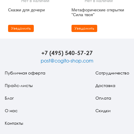
Нет в наличии
Нет в наличии
Тревожные расстройства, панические атаки
Психодрама
Психология труда и эргономика
Социальная и организационная психология
Сказки для дочери
Метафорические открытки
"Сила твоя"
Сказкотерапия
Психофизиология
Учебная литература
Уведомить
Уведомить
Другие направления психотерапии
Социальная психология
Классический и юнгианский психоанализ
Классический, эриксоновский гипноз и НЛП
+7 (495) 540-57-27
НЛП
post@cogito-shop.com
Публичная оферта
Сотрудничество
Прайс-листы
Доставка
Блог
Оплата
О нас
Скидки
Контакты