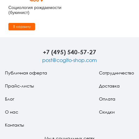
Тревожные расстройства, панические атаки
Психодрама
Психология труда и эргономика
Социальная и организационная психология
Социология рождаемости
(букинист)
Сказкотерапия
Психофизиология
Учебная литература
В корзину
Другие направления психотерапии
Социальная психология
Классический и юнгианский психоанализ
Классический, эриксоновский гипноз и НЛП
+7 (495) 540-57-27
post@cogito-shop.com
НЛП
Публичная оферта
Сотрудничество
Прайс-листы
Доставка
Блог
Оплата
О нас
Скидки
Контакты
Мы в социальных сетях