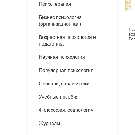
букинист
Психотерапия
Расстройства пищевого
Песочная терапия
Психология труда и
поведения
Психология развития
эргономика
Бизнес психология
Психодрама
(организационная)
Пс
Тревожные расстройства,
Социальная и
Психофизиология
воз
панические атаки
организационная психология
Возрастная психология и
Сказкотерапия
Ре
педагогика
ра
Социальная психология
мл
Учебная литература
Другие направления
де
Научная психология
психотерапии
ме
Классический и юнгианский
психоанализ
Популярная психология
Классический, эриксоновский
гипноз и НЛП
Словари, справочники
НЛП
Учебные пособия
Философия, социология
Журналы