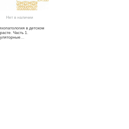
Нет в наличии
ихопатология в детском
расте. Часть 1.
гуляторные
сстройства в
аденческом и раннем
тском возрасте. Учебно-
тодическое пособие