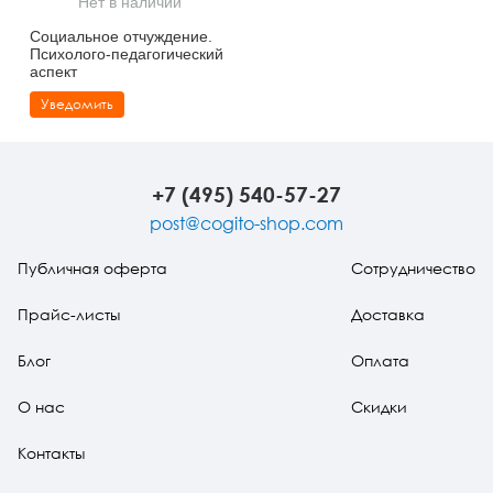
Нет в наличии
Тревожные расстройства, панические атаки
Психодрама
Психология труда и эргономика
Социальная и организационная психология
Социальное отчуждение.
Психолого-педагогический
Сказкотерапия
Психофизиология
Учебная литература
аспект
Уведомить
Другие направления психотерапии
Социальная психология
Классический и юнгианский психоанализ
Классический, эриксоновский гипноз и НЛП
+7 (495) 540-57-27
НЛП
post@cogito-shop.com
Публичная оферта
Сотрудничество
Прайс-листы
Доставка
Блог
Оплата
О нас
Скидки
Контакты