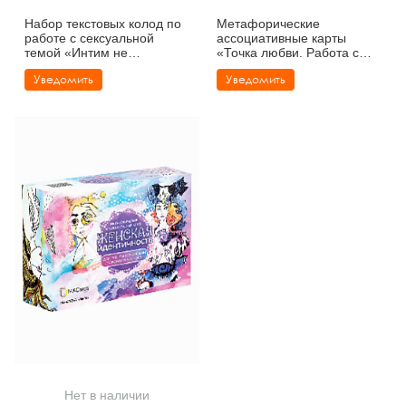
Набор текстовых колод по
Метафорические
работе с сексуальной
ассоциативные карты
темой «Интим не
«Точка любви. Работа с
предлагать» и «Позволь
сексуальной сферой»
Уведомить
Уведомить
себе это»
Нет в наличии