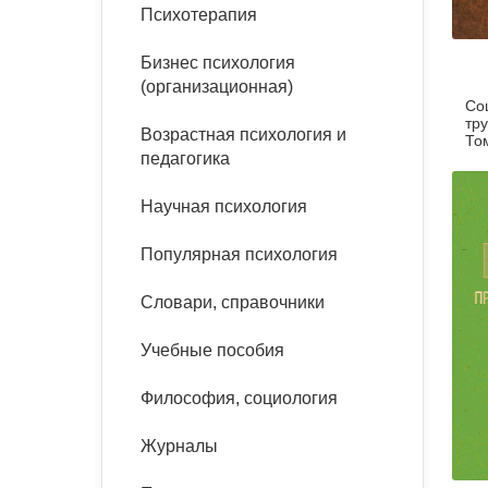
букинист
Психотерапия
Расстройства пищевого
Песочная терапия
Психология труда и
поведения
Психология развития
эргономика
Бизнес психология
Психодрама
(организационная)
Со
Тревожные расстройства,
Социальная и
Психофизиология
тру
панические атаки
организационная психология
Возрастная психология и
Сказкотерапия
То
педагогика
Социальная психология
Учебная литература
Другие направления
Научная психология
психотерапии
Классический и юнгианский
психоанализ
Популярная психология
Классический, эриксоновский
гипноз и НЛП
Словари, справочники
НЛП
Учебные пособия
Философия, социология
Журналы