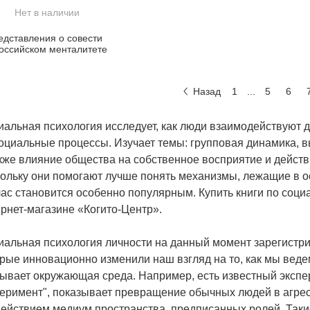
Нет в наличии
едставления о совести
российском менталитете
Назад
1
...
5
6
альная психология исследует, как люди взаимодействуют др
оциальные процессы. Изучает темы: групповая динамика, 
кже влияние общества на собственное восприятие и действ
ольку они помогают лучше понять механизмы, лежащие в о
ас становится особенно популярным. Купить книги по соци
рнет-магазине «Когито-Центр».
иальная психология личности на данный момент зарегистри
рые инновационно изменили наш взгляд на то, как мы веде
зывает окружающая среда. Например, есть известный эксп
еримент", показывает превращение обычных людей в агрес
действием медиум пространства, предписанных ролей. Так