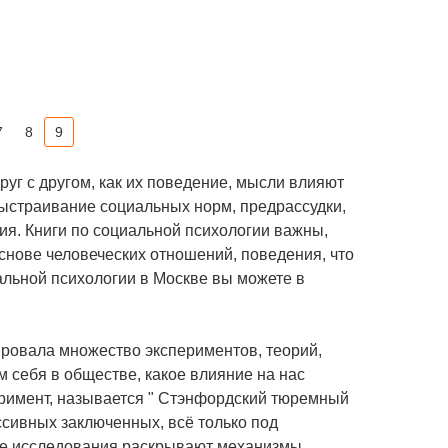
7
8
9
уг с другом, как их поведение, мысли влияют
выстраивание социальных норм, предрассудки,
ия. Книги по социальной психологии важны,
снове человеческих отношений, поведения, что
альной психологии в Москве вы можете в
ровала множество экспериментов, теорий,
м себя в обществе, какое влияние на нас
еримент, называется " Стэнфордский тюремный
сивных заключенных, всё только под
ие исследования раскрывают механизмы