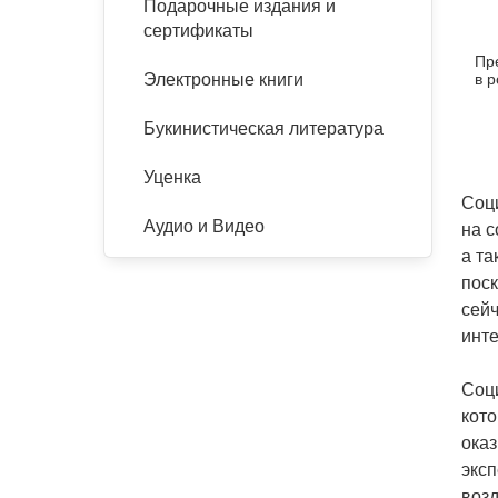
Подарочные издания и
сертификаты
Пр
в 
Электронные книги
Букинистическая литература
Уценка
Соци
Аудио и Видео
на с
а та
поск
сейч
инте
Соц
кото
ока
эксп
воз