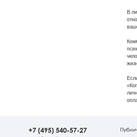
В л
отно
ваш
Комм
псих
чело
жизн
Если
«Ког
личн
опла
+7 (495) 540-57-27
Публи