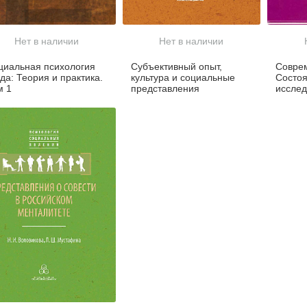
Нет в наличии
Нет в наличии
циальная психология
Субъективный опыт,
Соврем
да: Теория и практика.
культура и социальные
Состоя
м 1
представления
исслед
Прогр
психол
исслед
группы