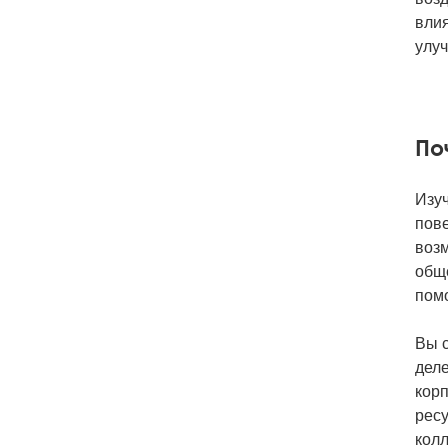
влия
улу
По
Изуч
пов
возм
общ
помо
Вы с
дел
корп
ресу
колл