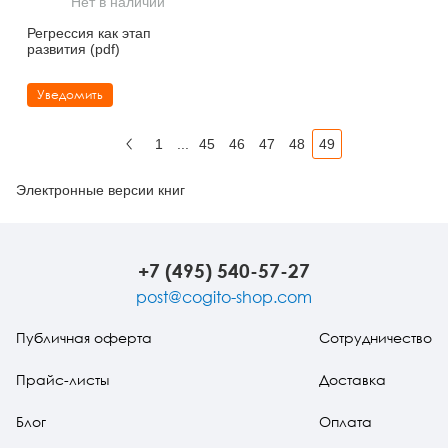
Нет в наличии
Тревожные расстройства, панические атаки
Психодрама
Психология труда и эргономика
Социальная и организационная психология
Регрессия как этап
развития (pdf)
Сказкотерапия
Психофизиология
Учебная литература
Уведомить
Другие направления психотерапии
Социальная психология
Классический и юнгианский психоанализ
1
...
45
46
47
48
49
Классический, эриксоновский гипноз и НЛП
Назад
Электронные версии книг
НЛП
+7 (495) 540-57-27
post@cogito-shop.com
Публичная оферта
Сотрудничество
Прайс-листы
Доставка
Блог
Оплата