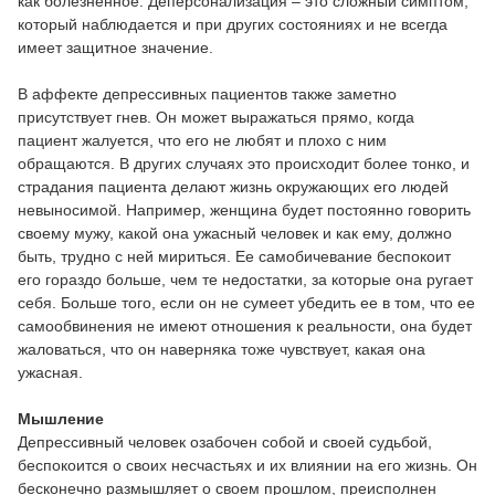
как болезненное. Деперсонализация – это сложный симптом,
который наблюдается и при других состояниях и не всегда
имеет защитное значение.
В аффекте депрессивных пациентов также заметно
присутствует гнев. Он может выражаться прямо, когда
пациент жалуется, что его не любят и плохо с ним
обращаются. В других случаях это происходит более тонко, и
страдания пациента делают жизнь окружающих его людей
невыносимой. Например, женщина будет постоянно говорить
своему мужу, какой она ужасный человек и как ему, должно
быть, трудно с ней мириться. Ее самобичевание беспокоит
его гораздо больше, чем те недостатки, за которые она ругает
себя. Больше того, если он не сумеет убедить ее в том, что ее
самообвинения не имеют отношения к реальности, она будет
жаловаться, что он наверняка тоже чувствует, какая она
ужасная.
Мышление
Депрессивный человек озабочен собой и своей судьбой,
беспокоится о своих несчастьях и их влиянии на его жизнь. Он
бесконечно размышляет о своем прошлом, преисполнен