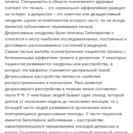
печали. Специалисты в области психического здоровья
считают, что печаль – это нормальная аффективная реакция
на потерю, а депрессия – это симптом или дезадаптивный
синдром, одним из компонентов которого часто, но не всегда
является субъективное переживание печали.
Депрессивные синдромы были описаны Гиппократом и
относятся к числу наиболее последовательных, постоянных и
достоверно распознаваемых состояний в медицине.
Самые частые жалобы психиатрических пациентов связаны с
болезненными аффектами тревоги и депрессии. У некоторых
пациентов развиваются синдромы или расстройства, в
которых эти аффекты становятся центральной темой.
Депрессивные расстройства являются наиболее
распространенными в психиатрии. Риск развития
депрессивного расстройства в течение жизни составляет
около 8 %. У некоторых людей бывает один эпизод, который
длится от нескольких недель до нескольких месяцев, но у
большей части людей развиваются хронические и/или
повторяющиеся депрессивные эпизоды. У части пациентов
имеется биполярное заболевание – расстройство,
характеризующееся чередованием эпизодов депрессии и
мании. Осложнением депрессии и основной причиной смерти