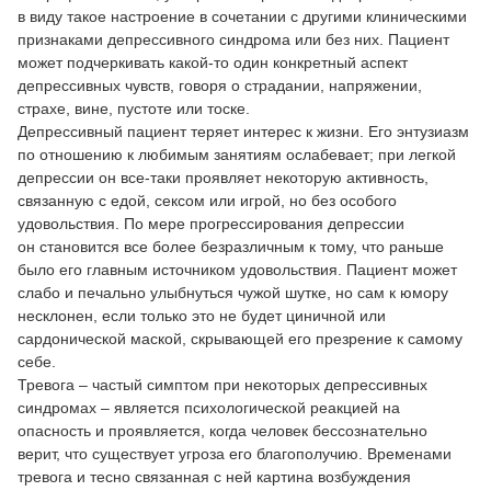
в виду такое настроение в сочетании с другими клиническими
признаками депрессивного синдрома или без них. Пациент
может подчеркивать какой-то один конкретный аспект
депрессивных чувств, говоря о страдании, напряжении,
страхе, вине, пустоте или тоске.
Депрессивный пациент теряет интерес к жизни. Его энтузиазм
по отношению к любимым занятиям ослабевает; при легкой
депрессии он все-таки проявляет некоторую активность,
связанную с едой, сексом или игрой, но без особого
удовольствия. По мере прогрессирования депрессии
он становится все более безразличным к тому, что раньше
было его главным источником удовольствия. Пациент может
слабо и печально улыбнуться чужой шутке, но сам к юмору
несклонен, если только это не будет циничной или
сардонической маской, скрывающей его презрение к самому
себе.
Тревога – частый симптом при некоторых депрессивных
синдромах – является психологической реакцией на
опасность и проявляется, когда человек бессознательно
верит, что существует угроза его благополучию. Временами
тревога и тесно связанная с ней картина возбуждения