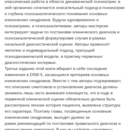
классическая работа в области динамической психиатрии; в
ней органично сочетается описательный подход в психиатрии
и глубина психоаналитического понимания основных
клинических синдромов. Будучи одновременно и
психиатрами, и психоаналитиками, авторы мастерски
интегрируют задачи по постановке клинического диагноза и
психоаналитической формулировке случая в рамках
начальной диагностической оценки. Авторы привносят
эмпатию и индивидуальный подход, присущий
психодинамической модели, в практику первичных
диагностических интервью.
Третье издание этой книги вбирает в себя последние
изменения в DSM-5, касающиеся критериев основных
клинических синдромов. Вместе с тем авторы подчеркивают,
что описание симптомов и установление диагноза должны
занимать лишь часть внимания клинициста, что в ходе в
первичной клинической оценки обязательно должна быть
рассмотрена личная история пациента, выявлена структура
его характера. Поэтому главы, посвященные основным
клиническим синдромам, выходят далеко за
рамки рекомендаций по постановке правильного диагноза и
перечисления симптомов. В них вы найдете «человека»,