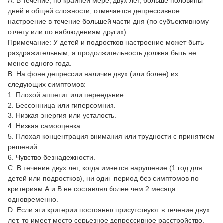
A. В течение, по крайней мере, двух лет, больше половины
дней в общей сложности, отмечается депрессивное
настроение в течение большей части дня (по субъективному
отчету или по наблюдениям других).
Примечание: У детей и подростков настроение может быть
раздражительным, а продолжительность должна быть не
менее одного года.
B. На фоне депрессии наличие двух (или более) из
следующих симптомов:
1. Плохой аппетит или переедание.
2. Бессонница или гиперсомния.
3. Низкая энергия или усталость.
4. Низкая самооценка.
5. Плохая концентрация внимания или трудности с принятием
решений.
6. Чувство безнадежности.
C. В течение двух лет, когда имеется нарушение (1 год для
детей или подростков), ни один период без симптомов по
критериям А и В не составлял более чем 2 месяца
одновременно.
D. Если эти критерии постоянно присутствуют в течение двух
лет, то имеет место серьезное депрессивное расстройство.