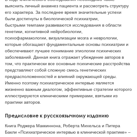
Тревожные расстройства, панические атаки
Психодрама
Психология труда и эргономика
Социальная и организационная психология
выяснить личный анамнез пациента и рассмотреть структуру
его характера. За последнее время значительные успехи
были достигнуты в биологической психиатрии,
Сказкотерапия
Психофизиология
Учебная литература
быстрыми темпами развиваются исследования в области
генетики, когнитивной нейробиологии,
Другие направления психотерапии
Социальная психология
Классический и юнгианский психоанализ
психофармакологии, визуализации мозга и неврологии,
которые обогащают фундаментальные основы психиатрии и
Классический, эриксоновский гипноз и НЛП
обеспечивают лучшее понимание этиологии психических
заболеваний. Данная книга отражает убеждение авторов в
НЛП
том, что практически все основные психические расстройства
представляют собой сложную смесь генетических
предрасположенностей и влияний окружающей среды.
Именно поэтому психиатрическое интервью является
жизненно важным диалогом, эффективные стратегии которого
иллюстрируются клиническими примерами, взятыми из
практики авторов.
Предисловие к русскоязычному изданию
Книга Роджера Маккиннона, Роберта Михельса и Питера
Бакли «Психиатрическое интервью в клинической практике» –