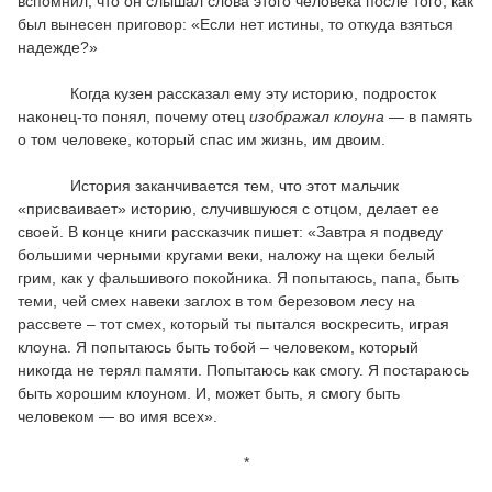
вспомнил, что он слышал слова этого человека после того, как
был вынесен приговор: «Если нет истины, то откуда взяться
надежде?»
Когда кузен рассказал ему эту историю, подросток
наконец-то понял, почему отец
изображал клоуна
— в память
о том человеке, который спас им жизнь, им двоим.
История заканчивается тем, что этот мальчик
«присваивает» историю, случившуюся с отцом, делает ее
своей. В конце книги рассказчик пишет: «Завтра я подведу
большими черными кругами веки, наложу на щеки белый
грим, как у фальшивого покойника. Я попытаюсь, папа, быть
теми, чей смех навеки заглох в том березовом лесу на
рассвете – тот смех, который ты пытался воскресить, играя
клоуна. Я попытаюсь быть тобой – человеком, который
никогда не терял памяти. Попытаюсь как смогу. Я постараюсь
быть хорошим клоуном. И, может быть, я смогу быть
человеком — во имя всех».
*