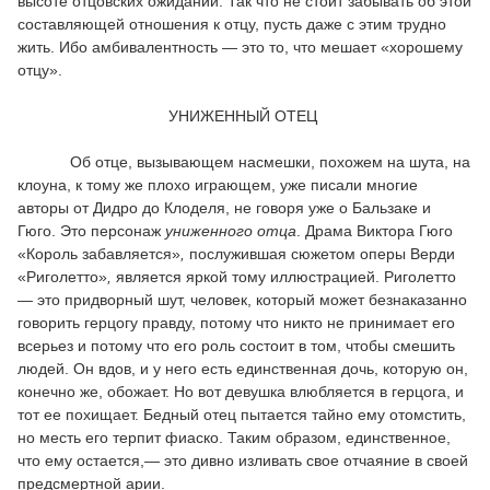
высоте отцовских ожиданий. Так что не стоит забывать об этой
составляющей отношения к отцу, пусть даже с этим трудно
жить. Ибо амбивалентность — это то, что мешает «хорошему
отцу».
УНИЖЕННЫЙ ОТЕЦ
Об отце, вызывающем насмешки, похожем на шута, на
клоуна, к тому же плохо играющем, уже писали многие
авторы от Дидро до Клоделя, не говоря уже о Бальзаке и
Гюго. Это персонаж
униженного отца
. Драма Виктора Гюго
«Король
забавляется»
,
послужившая сюжетом оперы Верди
«Риголетто»
,
является яркой тому иллюстрацией. Риголетто
— это придворный шут, человек, который может безнаказанно
говорить герцогу правду, потому что никто не принимает его
всерьез и потому что его роль состоит в том, чтобы смешить
людей. Он вдов, и у него есть единственная дочь, которую он,
конечно же, обожает. Но вот девушка влюбляется в герцога, и
тот ее похищает. Бедный отец пытается тайно ему отомстить,
но месть его терпит фиаско. Таким образом, единственное,
что ему остается,— это дивно изливать свое отчаяние в своей
предсмертной арии.