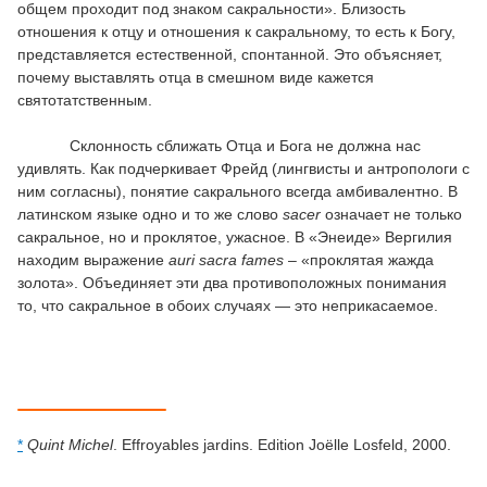
общем проходит под знаком сакральности». Близость
отношения к отцу и отношения к сакральному, то есть к Богу,
представляется естественной, спонтанной. Это объясняет,
почему выставлять отца в смешном виде кажется
святотатственным.
Склонность сближать Отца и Бога не должна нас
удивлять. Как подчеркивает Фрейд (лингвисты и антропологи с
ним согласны), понятие сакрального всегда амбивалентно. В
латинском языке одно и то же слово
sacer
означает не только
сакральное, но и проклятое, ужасное. В «Энеиде» Вергилия
находим выражение
auri
sacra
fames
– «проклятая жажда
золота». Объединяет эти два противоположных понимания
то, что сакральное в обоих случаях — это неприкасаемое.
*
Quint Michel
. Effroyables jardins. Edition Joëlle Losfeld, 2000.