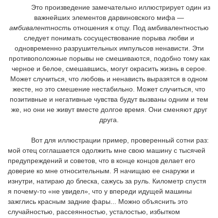
Это произведение замечательно иллюстрирует один из
важнейших элементов дарвиновского мифа —
амбивалентность
отношения к отцу. Под амбивалентностью
следует понимать сосуществование порыва любви и
одновременно разрушительных импульсов ненависти. Эти
противоположные порывы не смешиваются, подобно тому как
черное и белое, смешавшись, могут окрасить жизнь в серое.
Может случиться, что любовь и ненависть выразятся в одном
жесте, но это смешение нестабильно. Может случиться, что
позитивные и негативные чувства будут вызваны одним и тем
же, но они не живут вместе долгое время. Они сменяют друг
друга.
Вот для иллюстрации пример, проверенный сотни раз:
мой отец соглашается одолжить мне свою машину с тысячей
предупреждений и советов, что в конце концов делает его
доверие ко мне относительным. Я начищаю ее снаружи и
изнутри, натираю до блеска, сажусь за руль. Километр спустя
я почему-то «не увидел», что у впереди идущей машины
зажглись красным задние фары... Можно объяснить это
случайностью, рассеянностью, усталостью, избытком