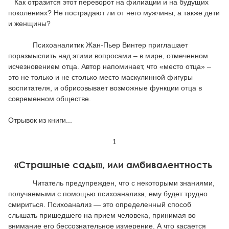
Как отразится этот переворот на филиации и на будущих
Тревожные расстройства, панические атаки
Психодрама
Психология труда и эргономика
Социальная и организационная психология
поколениях? Не пострадают ли от него мужчины, а также дети
и женщины?
Сказкотерапия
Психофизиология
Учебная литература
Психоаналитик Жан-Пьер Винтер приглашает
Другие направления психотерапии
Социальная психология
Классический и юнгианский психоанализ
поразмыслить над этими вопросами – в мире, отмеченном
исчезновением отца. Автор напоминает, что «место отца» –
Классический, эриксоновский гипноз и НЛП
это не только и не столько место маскулинной фигуры
воспитателя, и обрисовывает возможные функции отца в
современном обществе.
НЛП
Отрывок из книги...
1
«Страшные сады», или амбивалентность
Читатель предупрежден, что с некоторыми знаниями,
получаемыми с помощью психоанализа, ему будет трудно
смириться. Психоанализ — это определенный способ
слышать пришедшего на прием человека, принимая во
внимание его бессознательное измерение. А что касается