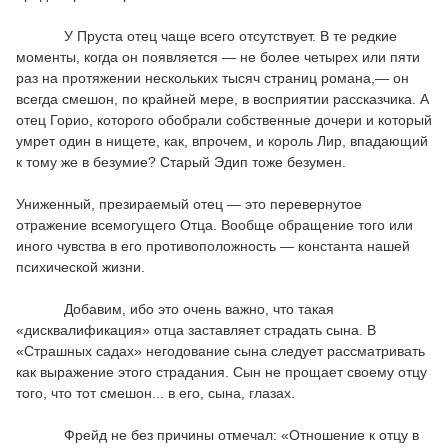
У Пруста отец чаще всего отсутствует. В те редкие
моменты, когда он появляется — не более четырех или пяти
раз на протяжении нескольких тысяч страниц романа,— он
всегда смешон, по крайней мере, в восприятии рассказчика. А
отец Горио, которого обобрали собственные дочери и который
умрет один в нищете, как, впрочем, и король Лир, впадающий
к тому же в безумие? Старый Эдип тоже безумен.
Униженный, презираемый отец — это перевернутое
отражение всемогущего Отца. Вообще обращение того или
иного чувства в его противоположность — константа нашей
психической жизни.
Добавим, ибо это очень важно, что такая
«дисквалификация» отца заставляет страдать сына. В
«Страшных садах» негодование сына следует рассматривать
как выражение этого страдания. Сын не прощает своему отцу
того, что тот смешон... в его, сына, глазах.
Фрейд не без причины отмечал: «Отношение к отцу в