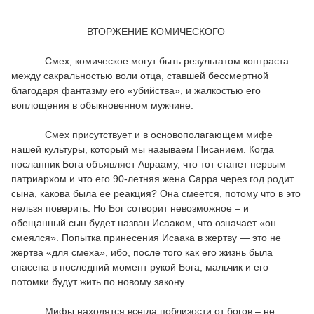
ВТОРЖЕНИЕ КОМИЧЕСКОГО
Смех, комическое могут быть результатом контраста
между сакральностью воли отца, ставшей бессмертной
благодаря фантазму его «убийства», и жалкостью его
воплощения в обыкновенном мужчине.
Смех присутствует и в основополагающем мифе
нашей культуры, который мы называем Писанием. Когда
посланник Бога объявляет Аврааму, что тот станет первым
патриархом и что его 90-летняя жена Сарра через год родит
сына, какова была ее реакция? Она смеется, потому что в это
нельзя поверить. Но Бог сотворит невозможное – и
обещанный сын будет назван Исааком, что означает «он
смеялся». Попытка принесения Исаака в жертву — это не
жертва «для смеха», ибо, после того как его жизнь была
спасена в последний момент рукой Бога, мальчик и его
потомки будут жить по новому закону.
Мифы находятся всегда поблизости от богов – не