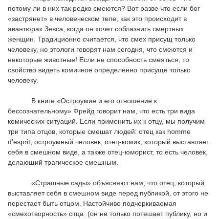
потому ли в них так редко смеются? Вот разве что если бог
«застрянет» в человеческом теле, как это происходит в
авантюрах Зевса, когда он хочет соблазнить смертных
женщин. Традиционно считается, что смех присущ только
человеку, но этологи говорят нам сегодня, что смеются и
некоторые животные! Если не способность смеяться, то
свойство видеть комичное определенно присуще только
человеку.
В книге «Остроумие и его отношение к
бессознательному» Фрейд говорит нам, что есть три вида
комических ситуаций. Если применить их к отцу, мы получим
три типа отцов, которые смешат людей: отец как homme
d'esprit, остроумный человек; отец-комик, который выставляет
себя в смешном виде, а также отец-юморист, то есть человек,
делающий трагическое смешным.
«Страшные сады» объясняют нам, что отец, который
выставляет себя в смешном виде перед публикой, от этого не
перестает быть отцом. Настойчиво подчеркиваемая
«смехотворность» отца (он не только потешает публику, но и