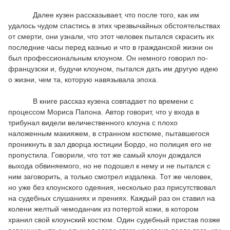
Далее кузен рассказывает, что после того, как им
удалось чудом спастись
в этих чрезвычайных обстоятельствах
от смерти, они узнали, что этот человек пытался скрасить их
последние часы перед казнью и что в гражданской жизни он
был профессиональным клоуном. Он немного говорил по-
французски и, будучи клоуном, пытался дать им другую идею
о жизни, чем та, которую навязывала эпоха.
В книге рассказ кузена совпадает по времени с
процессом Мориса Папона. Автор говорит, что у входа в
трибунал видели величественного клоуна с плохо
наложенным макияжем, в странном костюме, пытавшегося
проникнуть в зал дворца юстиции Бордо, но полиция его не
пропустила. Говорили, что тот же самый клоун дождался
выхода обвиняемого, но не подошел к нему и не пытался с
ним заговорить, а только смотрел издалека. Тот же человек,
но уже без клоунского одеяния, несколько раз присутствовал
на судебных слушаниях и прениях. Каждый раз он ставил на
колени желтый чемоданчик из потертой кожи, в котором
хранил свой клоунский костюм. Один судебный пристав позже