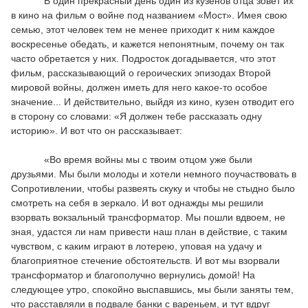
В один прекрасный день один из кузенов отца зовет их
в кино на фильм о войне под названием «Мост». Имея свою
семью, этот человек тем не менее приходит к ним каждое
воскресенье обедать, и кажется непонятным, почему он так
часто обретается у них. Подросток догадывается, что этот
фильм, рассказывающий о героических эпизодах Второй
мировой войны, должен иметь для него какое-то особое
значение... И действительно, выйдя из кино, кузен отводит его
в сторону со словами: «Я должен тебе рассказать одну
историю». И вот что он рассказывает:
«Во время войны мы с твоим отцом уже были
друзьями. Мы были молоды и хотели немного поучаствовать в
Сопротивлении, чтобы развеять скуку и чтобы не стыдно было
смотреть на себя в зеркало. И вот однажды мы решили
взорвать вокзальный трансформатор. Мы пошли вдвоем, не
зная, удастся ли нам привести наш план в действие, с таким
чувством, с каким играют в лотерею, уповая на удачу и
благоприятное стечение обстоятельств. И вот мы взорвали
трансформатор и благополучно вернулись домой! На
следующее утро, спокойно выспавшись, мы были заняты тем,
что расставляли в подвале банки с вареньем, и тут вдруг