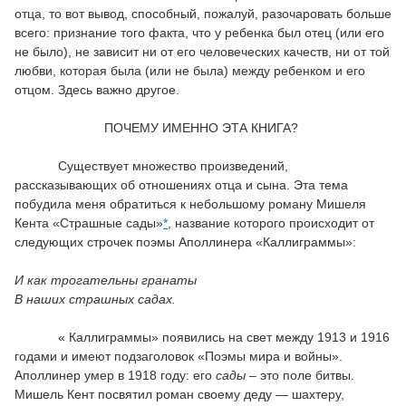
отца, то вот вывод, способный, пожалуй, разочаровать больше
всего: признание того факта, что у ребенка был отец (или его
не было), не зависит ни от его человеческих качеств, ни от той
любви, которая была (или не была) между ребенком и его
отцом. Здесь важно другое.
ПОЧЕМУ ИМЕННО ЭТА КНИГА?
Существует множество произведений,
рассказывающих об отношениях отца и сына. Эта тема
побудила меня обратиться к небольшому роману Мишеля
Кента «Страшные сады»
*
, название которого происходит от
следующих строчек поэмы Аполлинера «Каллиграммы»:
И как трогательны гранаты
В
наших страшных садах
.
« Каллиграммы» появились на свет между 1913 и 1916
годами и имеют подзаголовок «Поэмы мира и войны».
Аполлинер умер в 1918 году: его
сады
– это поле битвы.
Мишель Кент посвятил роман своему деду — шахтеру,